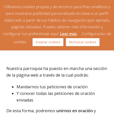
Utilizamos cookies propias y de terceros para fines analíticos y
para mostrarte publicidad personalizada en base a un perfil
elaborado a partir de tus hábitos de navegación (por ejemplo,
páginas visitadas). Puedes obtener más información y
configurar tus preferencias aquí:
Leer más
Configuración de
Envíanos tus intenciones de
cookies
Aceptar cookies
Rechazar cookies
oración
Nuestra parroquia ha puesto en marcha una sección
de la página web a través de la cual podrás:
Mandarnos tus peticiones de oración
Y conocer todas las peticiones de oración
enviadas
De esta forma, podremos
unirnos en oración
y