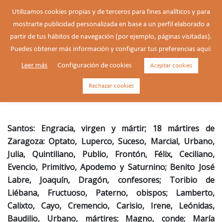
Saltar
Utilizamos cookies propias y de terceros para fines analíticos y para
al
mostrarte publicidad personalizada en base a un perfil elaborado a
Buscar
contenido
Alte
partir de tus hábitos de navegación (por ejemplo, páginas visitadas).
men
Puedes obtener más información y configurar tus preferencias aquí:
Leer más
Configuración de cookies
Aceptar cookies
Engracia, virgen y mártir (c. a.
304)
Rechazar cookies
Santos: Engracia, virgen y mártir; 18 mártires de
Zaragoza: Optato, Luperco, Suceso, Marcial, Urbano,
Julia, Quintiliano, Publio, Frontón, Félix, Ceciliano,
Evencio, Primitivo, Apodemo y Saturnino; Benito José
Labre, Joaquín, Dragón, confesores; Toribio de
Liébana, Fructuoso, Paterno, obispos; Lamberto,
Calixto, Cayo, Cremencio, Carisio, Irene, Leónidas,
Baudilio, Urbano, mártires; Magno, conde; María