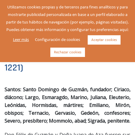
Saltar
Utilizamos cookies propias y de terceros para fines analíticos y para
al
mostrarte publicidad personalizada en base a un perfil elaborado a
Buscar
contenido
Alte
partir de tus hábitos de navegación (por ejemplo, páginas visitadas).
men
Puedes obtener más información y configurar tus preferencias aquí:
Leer más
Configuración de cookies
Aceptar cookies
Domingo de Guzmán,
presbítero y fundador (1171-
Rechazar cookies
1221)
Santos: Santo Domingo de Guzmán, fundador; Ciriaco,
diácono; Largo, Esmaragdo, Marino, Juliana, Eleuterio,
Leónidas, Hormisdas, mártires; Emiliano, Mirón,
obispos; Ternacio, Gervasio, Gedeón, confesores;
Severo, presbítero; Mommolo, abad; Sigrada, penitente.
Don Félix de Guzmán y Doña Juana de Aza fueron sus