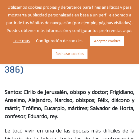
Saltar
Utilizamos cookies propias y de terceros para fines analíticos y para
al
mostrarte publicidad personalizada en base a un perfil elaborado a
Buscar
contenido
Alte
partir de tus hábitos de navegación (por ejemplo, páginas visitadas).
men
Puedes obtener más información y configurar tus preferencias aquí:
Leer más
Configuración de cookies
Aceptar cookies
Cirilo de Jerusalén, obispo y
doctor de la Iglesia (c. a. 315-
Rechazar cookies
386)
Santos: Cirilo de Jerusalén, obispo y doctor; Frigidiano,
Anselmo, Alejandro, Narciso, obispos; Félix, diácono y
mártir; Trófimo, Eucarpio, mártires; Salvador de Horta,
confesor; Eduardo, rey.
Le tocó vivir en una de las épocas más difíciles de la
historia de la Iglesia. Justo las de las controversias