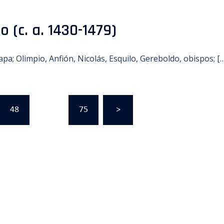
 (c. a. 1430-1479)
pa; Olimpio, Anfión, Nicolás, Esquilo, Gereboldo, obispos; [
48
…
75
>