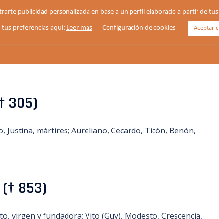
strarte publicidad personalizada en base a un perfil elaborado a partir de t
 tus preferencias aquí:
Leer más
Configuración de cookies
Aceptar c
HORARIOS
VIDA PARROQUIAL
NOTICIAS
(† 305)
eo, Justina, mártires; Aureliano, Cecardo, Ticón, Benón,
 († 853)
o, virgen y fundadora; Vito (Guy), Modesto, Crescencia,