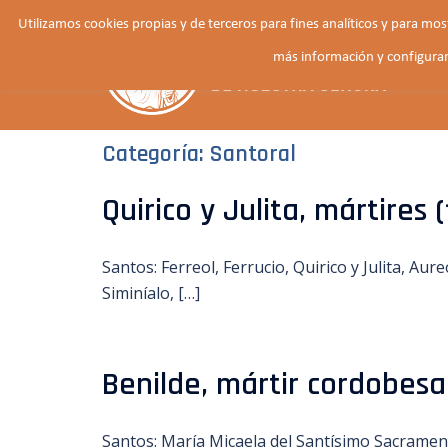
Saltar
Utilizamos cookies propias y de terceros para fines analíticos y para mo
al
más información y configurar
contenido
Categoría:
Santoral
Quirico y Julita, mártires 
Santos: Ferreol, Ferrucio, Quirico y Julita, Aur
Siminíalo, […]
Benilde, mártir cordobesa
Santos: María Micaela del Santísimo Sacrament