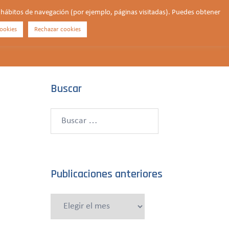
us hábitos de navegación (por ejemplo, páginas visitadas). Puedes obtener
ookies
Rechazar cookies
Buscar
¿QUIÉNES SOMOS?
CONTACTO
DONAR
Buscar
Buscar:
Publicaciones anteriores
Publicaciones
anteriores