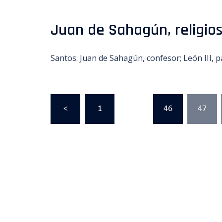
Juan de Sahagún, religioso
Santos: Juan de Sahagún, confesor; León III, pa
Paginación
<
1
…
46
47
de
entradas