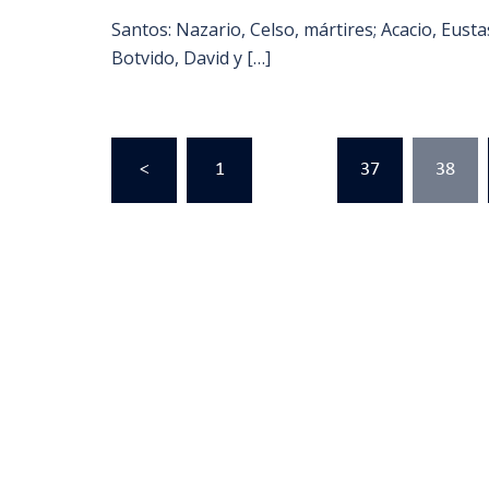
Santos: Nazario, Celso, mártires; Acacio, Eust
Botvido, David y […]
Paginación
<
1
…
37
38
de
entradas