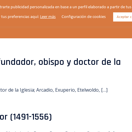
strarte publicidad personalizada en base a un perfil elaborado a partir de t
 tus preferencias aquí:
Leer más
Configuración de cookies
Aceptar c
HORARIOS
VIDA PARROQUIAL
NOTICIAS
fundador, obispo y doctor de la
or de la Iglesia; Arcadio, Exuperio, Etelwoldo, […]
or (1491-1556)