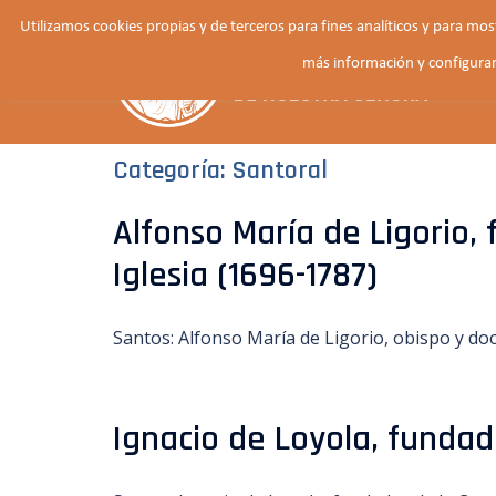
Saltar
Utilizamos cookies propias y de terceros para fines analíticos y para mo
al
más información y configurar
contenido
Categoría:
Santoral
Alfonso María de Ligorio, 
Iglesia (1696-1787)
Santos: Alfonso María de Ligorio, obispo y doct
Ignacio de Loyola, fundad