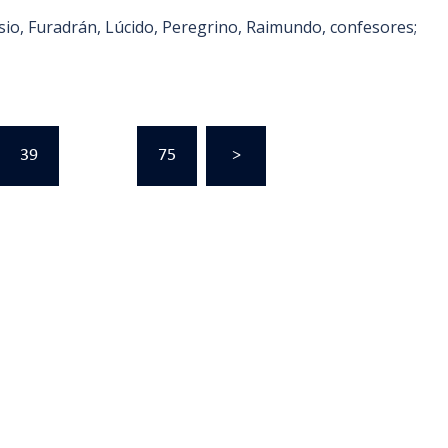
asio, Furadrán, Lúcido, Peregrino, Raimundo, confesores;
39
…
75
>