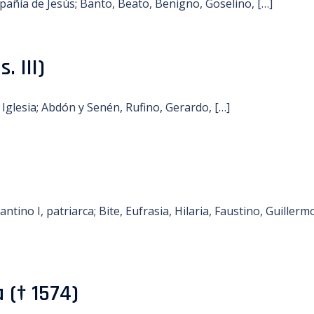
pañía de Jesús; Banto, Beato, Benigno, Goselino, […]
 III)
 Iglesia; Abdón y Senén, Rufino, Gerardo, […]
tino I, patriarca; Bite, Eufrasia, Hilaria, Faustino, Guillerm
 († 1574)