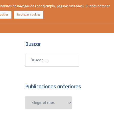
us hábitos de navegación (por ejemplo, páginas visitadas). Puedes obtener
ookies
Rechazar cookies
Buscar
¿QUIÉNES SOMOS?
CONTACTO
DONAR
Buscar
Buscar:
Publicaciones anteriores
Publicaciones
anteriores