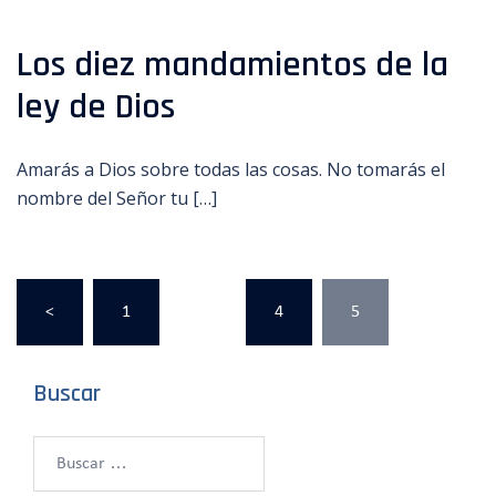
Los diez mandamientos de la
ley de Dios
Amarás a Dios sobre todas las cosas. No tomarás el
nombre del Señor tu […]
Paginación
<
1
…
4
5
de
entradas
Buscar
Buscar: