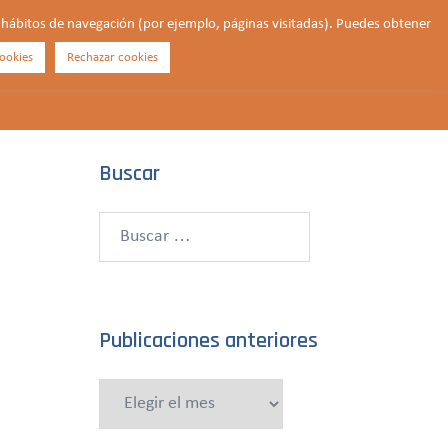
us hábitos de navegación (por ejemplo, páginas visitadas). Puedes obtener
ookies
Rechazar cookies
Buscar
¿QUIÉNES SOMOS?
CONTACTO
DONAR
Buscar
Buscar:
Publicaciones anteriores
Publicaciones
anteriores