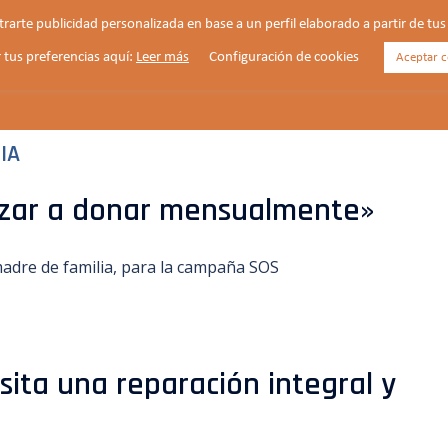
strarte publicidad personalizada en base a un perfil elaborado a partir de t
 tus preferencias aquí:
Leer más
Configuración de cookies
Aceptar c
HORARIOS
VIDA PARROQUIAL
NOTICIAS
IA
ezar a donar mensualmente»
adre de familia, para la campaña SOS
sita una reparación integral y