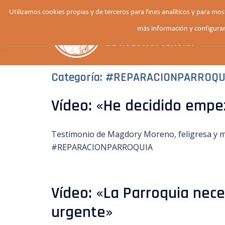
Saltar
Utilizamos cookies propias y de terceros para fines analíticos y para mo
al
más información y configurar
contenido
Categoría:
#REPARACIONPARROQU
Vídeo: «He decidido emp
Testimonio de Magdory Moreno, feligresa y m
#REPARACIONPARROQUIA
Vídeo: «La Parroquia nece
urgente»