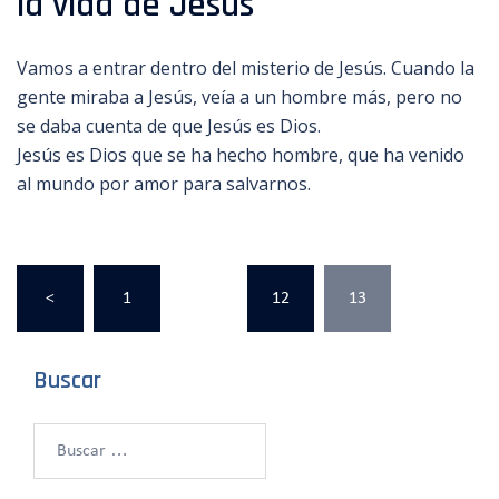
la vida de Jesús
Vamos a entrar dentro del misterio de Jesús. Cuando la
gente miraba a Jesús, veía a un hombre más, pero no
se daba cuenta de que Jesús es Dios.
Jesús es Dios que se ha hecho hombre, que ha venido
al mundo por amor para salvarnos.
Paginación
<
1
…
12
13
de
entradas
Buscar
Buscar: