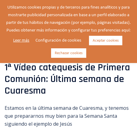
Saltar
Utilizamos cookies propias y de terceros para fines analíticos y para
al
mostrarte publicidad personalizada en base a un perfil elaborado a
Buscar
contenido
Alte
partir de tus hábitos de navegación (por ejemplo, páginas visitadas).
men
Puedes obtener más información y configurar tus preferencias aquí:
Leer más
Configuración de cookies
Aceptar cookies
Categoría:
Familia
Rechazar cookies
1ª Vídeo catequesis de Primera
Comunión: Última semana de
Cuaresma
Estamos en la última semana de Cuaresma, y tenemos
que prepararnos muy bien para la Semana Santa
siguiendo el ejemplo de Jesús