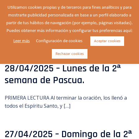
Saltar
Utilizamos cookies propias y de terceros para fines analíticos y para
al
mostrarte publicidad personalizada en base a un perfil elaborado a
Buscar
contenido
Alte
partir de tus hábitos de navegación (por ejemplo, páginas visitadas).
men
Puedes obtener más información y configurar tus preferencias aquí:
Leer más
Configuración de cookies
Aceptar cookies
Categoría:
Lecturas de Misa
Rechazar cookies
28/04/2025 – Lunes de la 2ª
semana de Pascua.
PRIMERA LECTURA Al terminar la oración, los llenó a
todos el Espíritu Santo, y […]
27/04/2025 – Domingo de la 2ª