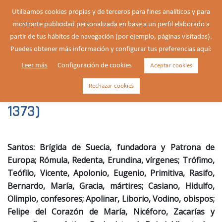
Saltar
Utilizamos cookies propias y de terceros para fines analíticos y para
al
mostrarte publicidad personalizada en base a un perfil elaborado a
Buscar
contenido
Alte
partir de tus hábitos de navegación (por ejemplo, páginas visitadas).
men
Puedes obtener más información y configurar tus preferencias aquí:
Leer más
Configuración de cookies
Aceptar cookies
Brígida de Suecia, fundadora y
Patrona de Europa (c. a. 1303-
Rechazar cookies
1373)
Santos: Brígida de Suecia, fundadora y Patrona de
Europa; Rómula, Redenta, Erundina, vírgenes; Trófimo,
Teófilo, Vicente, Apolonio, Eugenio, Primitiva, Rasifo,
Bernardo, María, Gracia, mártires; Casiano, Hidulfo,
Olimpio, confesores; Apolinar, Liborio, Vodino, obispos;
Felipe del Corazón de María, Nicéforo, Zacarías y