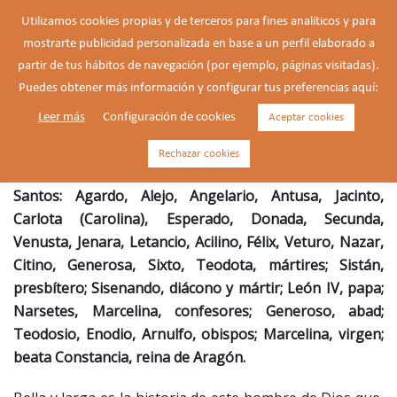
Saltar
Utilizamos cookies propias y de terceros para fines analíticos y para
al
mostrarte publicidad personalizada en base a un perfil elaborado a
Buscar
contenido
Alte
partir de tus hábitos de navegación (por ejemplo, páginas visitadas).
men
Puedes obtener más información y configurar tus preferencias aquí:
Leer más
Configuración de cookies
Aceptar cookies
Alejo, mendigo (s. V)
Rechazar cookies
Santos: Agardo, Alejo, Angelario, Antusa, Jacinto,
Carlota (Carolina), Esperado, Donada, Secunda,
Venusta, Jenara, Letancio, Acilino, Félix, Veturo, Nazar,
Citino, Generosa, Sixto, Teodota, mártires; Sistán,
presbítero; Sisenando, diácono y mártir; León IV, papa;
Narsetes, Marcelina, confesores; Generoso, abad;
Teodosio, Enodio, Arnulfo, obispos; Marcelina, virgen;
beata Constancia, reina de Aragón.