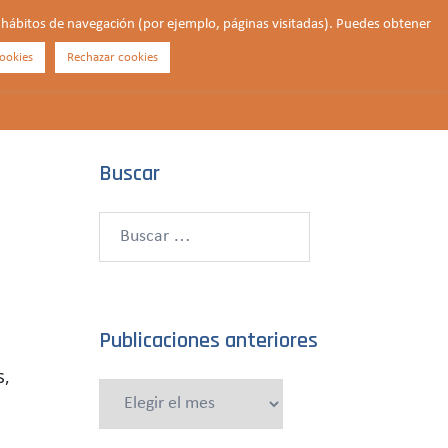
us hábitos de navegación (por ejemplo, páginas visitadas). Puedes obtener
ookies
Rechazar cookies
Buscar
¿QUIÉNES SOMOS?
CONTACTO
DONAR
Buscar
Buscar:
Publicaciones anteriores
s,
Publicaciones
anteriores