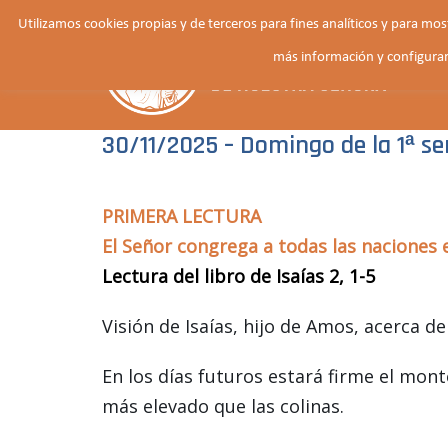
Saltar
Utilizamos cookies propias y de terceros para fines analíticos y para mo
al
más información y configurar
contenido
30/11/2025 – Domingo de la 1ª s
PRIMERA LECTURA
El Señor congrega a todas las naciones e
Lectura del libro de Isaías 2, 1-5
Visión de Isaías, hijo de Amos, acerca de
En los días futuros estará firme el mont
más elevado que las colinas.