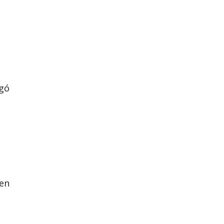
egó
 en