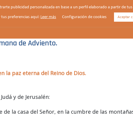
strarte publicidad personalizada en base a un perfil elaborado a partir de t
 tus preferencias aquí:
Leer más
Configuración de cookies
Aceptar c
HORARIOS
VIDA PARROQUIAL
NOTICIAS
emana de Adviento.
n la paz eterna del Reino de Dios.
 Judá y de Jerusalén:
e de la casa del Señor, en la cumbre de las montaña