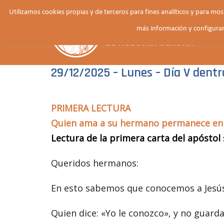
Saltar
Utilizamos cookies propias y de terceros para fines analíticos y para mo
al
más información y configurar
contenido
29/12/2025 – Lunes – Día V dentro
PRIMERA LECTURA
Quien ama a su hermano permanece en l
Lectura de la primera carta del apóstol 
Queridos hermanos:
En esto sabemos que conocemos a Jesú
Quien dice: «Yo le conozco», y no guard