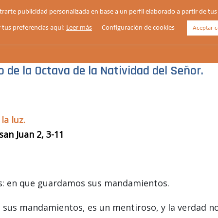
strarte publicidad personalizada en base a un perfil elaborado a partir de t
 tus preferencias aquí:
Leer más
Configuración de cookies
Aceptar c
HORARIOS
VIDA PARROQUIAL
NOTICIAS
 de la Octava de la Natividad del Señor.
a luz.
san Juan 2, 3-11
s: en que guardamos sus mandamientos.
a sus mandamientos, es un mentiroso, y la verdad n