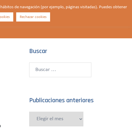
us hábitos de navegación (por ejemplo, páginas visitadas). Puedes obtener
ookies
Rechazar cookies
Buscar
¿QUIÉNES SOMOS?
CONTACTO
DONAR
Buscar
Buscar:
Publicaciones anteriores
Publicaciones
anteriores
o