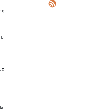
 el
 la
uz
de