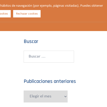
us hábitos de navegación (por ejemplo, páginas visitadas). Puedes obtener
ookies
Rechazar cookies
Buscar
¿QUIÉNES SOMOS?
CONTACTO
DONAR
Buscar
Buscar:
Publicaciones anteriores
Publicaciones
anteriores