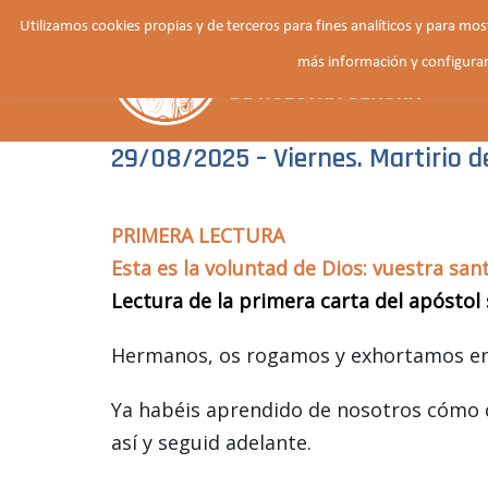
Saltar
Utilizamos cookies propias y de terceros para fines analíticos y para mo
al
más información y configurar
contenido
29/08/2025 – Viernes. Martirio 
PRIMERA LECTURA
Esta es la voluntad de Dios: vuestra sant
Lectura de la primera carta del apóstol 
Hermanos, os rogamos y exhortamos en 
Ya habéis aprendido de nosotros cómo 
así y seguid adelante.