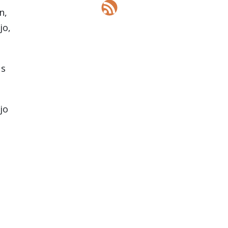
n,
jo,
us
jo