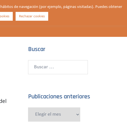
us hábitos de navegación (por ejemplo, páginas visitadas). Puedes obtener
ookies
Rechazar cookies
Buscar
¿QUIÉNES SOMOS?
CONTACTO
DONAR
Buscar
Buscar:
Publicaciones anteriores
del
Publicaciones
anteriores