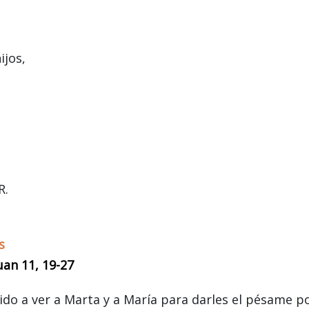
ijos,
;
R.
s
uan 11, 19-27
do a ver a Marta y a María para darles el pésame p