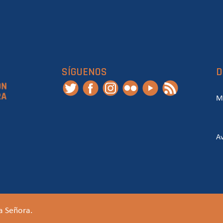
SÍGUENOS
D
M
Av
a Señora.