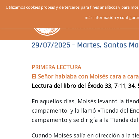
Saltar
Utilizamos cookies propias y de terceros para fines analíticos y para mo
al
más información y configurar
contenido
29/07/2025 – Martes. Santos Mar
PRIMERA LECTURA
El Señor hablaba con Moisés cara a cara
Lectura del libro del Éxodo 33, 7-11; 34, 
En aquellos días, Moisés levantó la tiend
campamento, y la llamó «Tienda del Encue
campamento y se dirigía a la Tienda del
Cuando Moisés salía en dirección a la ti