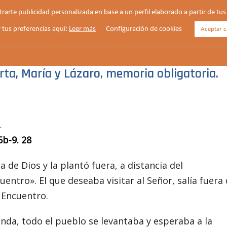
strarte publicidad personalizada en base a un perfil elaborado a partir de t
 tus preferencias aquí:
Leer más
Configuración de cookies
Aceptar c
HORARIOS
VIDA PARROQUIAL
NOTICIAS
ta, María y Lázaro, memoria obligatoria.
.
5b-9. 28
a de Dios y la plantó fuera, a distancia del
ntro». El que deseaba visitar al Señor, salía fuera 
 Encuentro.
enda, todo el pueblo se levantaba y esperaba a la