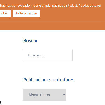
us hábitos de navegación (por ejemplo, páginas visitadas). Puedes obtener
ookies
Rechazar cookies
Buscar
¿QUIÉNES SOMOS?
CONTACTO
DONAR
Buscar
Buscar:
Publicaciones anteriores
Publicaciones
anteriores
a