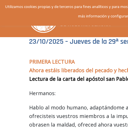
Saltar
Utilizamos cookies propias y de terceros para fines analíticos y para mo
al
más información y configurar
contenido
23/10/2025 – Jueves de la 29ª s
PRIMERA LECTURA
Ahora estáis liberados del pecado y hec
Lectura de la carta del apóstol san Pab
Hermanos:
Hablo al modo humano, adaptándome a v
ofrecisteis vuestros miembros a la imp
obrasen la maldad, ofreced ahora vuest