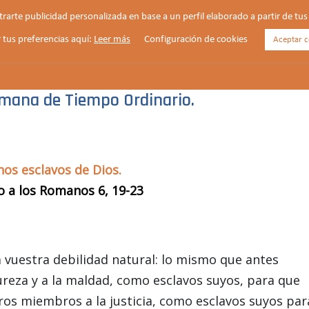
strarte publicidad personalizada en base a un perfil elaborado a partir de t
 tus preferencias aquí:
Leer más
Configuración de cookies
Aceptar c
HORARIOS
VIDA PARROQUIAL
NOTICIAS
emana de Tiempo Ordinario.
hos esclavos de Dios.
lo a los Romanos 6, 19-23
uestra debilidad natural: lo mismo que antes
ureza y a la maldad, como esclavos suyos, para que
ros miembros a la justicia, como esclavos suyos par