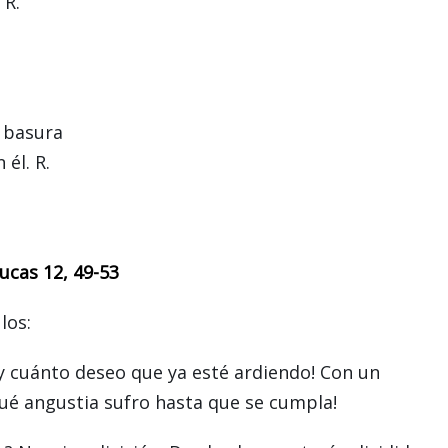
 R.
o basura
 él. R.
ucas 12, 49-53
los:
¡y cuánto deseo que ya esté ardiendo! Con un
ué angustia sufro hasta que se cumpla!