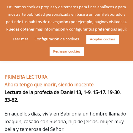
Saltar
Utilizamos cookies propias y de terceros para fines analíticos y para
al
mostrarte publicidad personalizada en base a un perfil elaborado a
Buscar
contenido
Alte
partir de tus hábitos de navegación (por ejemplo, páginas visitadas).
men
Puedes obtener más información y configurar tus preferencias aquí:
Leer más
Configuración de cookies
Aceptar cookies
23/03/2026 – Lunes de la 5ª
semana de Cuaresma.
Rechazar cookies
PRIMERA LECTURA
Ahora tengo que morir, siendo inocente.
Lectura de la profecía de Daniel 13, 1-9. 15-17. 19-30.
33-62.
En aquellos días, vivía en Babilonia un hombre llamado
Joaquín, casado con Susana, hija de Jelcías, mujer muy
bella y temerosa del Señor.