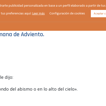
strarte publicidad personalizada en base a un perfil elaborado a partir de t
 tus preferencias aquí:
Leer más
Configuración de cookies
Aceptar c
HORARIOS
VIDA PARROQUIAL
NOTICIAS
mana de Adviento.
e dijo:
ondo del abismo o en lo alto del cielo».