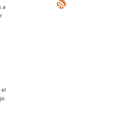
s a
r
 el
jo