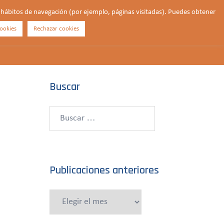
us hábitos de navegación (por ejemplo, páginas visitadas). Puedes obtener
ookies
Rechazar cookies
Buscar
¿QUIÉNES SOMOS?
CONTACTO
DONAR
Buscar
Buscar:
Publicaciones anteriores
Publicaciones
anteriores