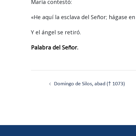
María contestó:
«He aquí la esclava del Señor; hágase en
Y el ángel se retiró.
Palabra del Señor.
Navegación
de
Domingo de Silos, abad († 1073)
entradas