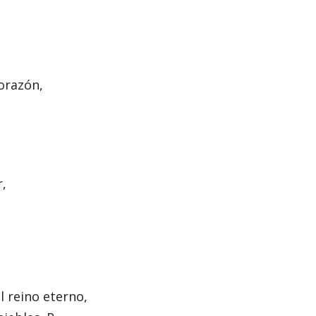
orazón,
r,
l reino eterno,