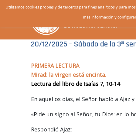
Saltar
Utilizamos cookies propias y de terceros para fines analíticos y para mo
al
más información y configurar
contenido
20/12/2025 – Sábado de la 3ª se
PRIMERA LECTURA
Mirad: la virgen está encinta.
Lectura del libro de Isaías 7, 10-14
En aquellos días, el Señor habló a Ajaz y l
«Pide un signo al Señor, tu Dios: en lo h
Respondió Ajaz: