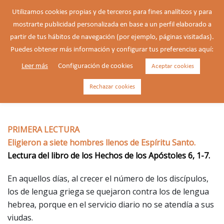
Saltar
Utilizamos cookies propias y de terceros para fines analíticos y para
al
mostrarte publicidad personalizada en base a un perfil elaborado a
Buscar
contenido
Alte
partir de tus hábitos de navegación (por ejemplo, páginas visitadas).
men
Puedes obtener más información y configurar tus preferencias aquí:
Leer más
Configuración de cookies
Aceptar cookies
18/04/2026 – Sábado de la 2ª
semana de Pascua, feria.
Rechazar cookies
PRIMERA LECTURA
Eligieron a siete hombres llenos de Espíritu Santo.
Lectura del libro de los Hechos de los Apóstoles 6, 1-7.
En aquellos días, al crecer el número de los discípulos,
los de lengua griega se quejaron contra los de lengua
hebrea, porque en el servicio diario no se atendía a sus
viudas.