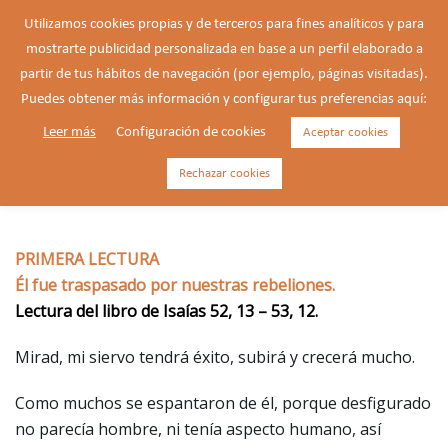
Saltar
Utilizamos cookies propias y de terceros para fines analíticos y para
al
mostrarte publicidad personalizada en base a un perfil elaborado a
Buscar
contenido
Alte
partir de tus hábitos de navegación (por ejemplo, páginas visitadas).
men
Puedes obtener más información y configurar tus preferencias aquí:
Leer más
Configuración de cookies
Aceptar cookies
18/04/2025 – Viernes Santo en
la Pasión del Señor
Rechazar cookies
PRIMERA LECTURA
Él fue traspasado por nuestras rebeliones.
Lectura del libro de Isaías 52, 13 – 53, 12.
Mirad, mi siervo tendrá éxito, subirá y crecerá mucho.
Como muchos se espantaron de él, porque desfigurado
no parecía hombre, ni tenía aspecto humano, así