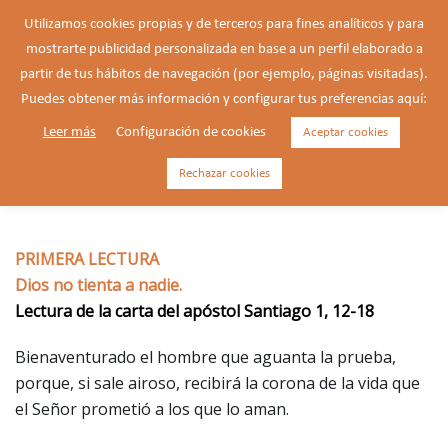
Saltar
Utilizamos cookies propias y de terceros para fines analíticos y para
al
mostrarte publicidad personalizada en base a un perfil elaborado a
Buscar
contenido
Alte
partir de tus hábitos de navegación (por ejemplo, páginas visitadas).
men
Puedes obtener más información y configurar tus preferencias aquí:
Leer más
Configuración de cookies
Aceptar cookies
17/02/2026 – Martes de la 6ª
semana de Tiempo Ordinario.
Rechazar cookies
PRIMERA LECTURA
Dios no tienta a nadie.
Lectura de la carta del apóstol Santiago 1, 12-18
Bienaventurado el hombre que aguanta la prueba,
porque, si sale airoso, recibirá la corona de la vida que
el Señor prometió a los que lo aman.