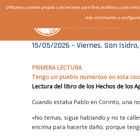
Saltar
Utilizamos cookies propias y de terceros para fines analíticos y para mo
al
más información y configurar
contenido
15/05/2026 – Viernes. San Isidro
PRIMERA LECTURA
Tengo un pueblo numeroso en esta ciu
Lectura del libro de los Hechos de los A
Cuando estaba Pablo en Corinto, una noc
«No temas, sigue hablando y no te calle
encima para hacerte daño, porque teng