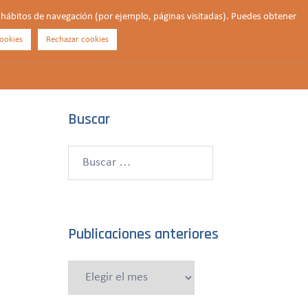
us hábitos de navegación (por ejemplo, páginas visitadas). Puedes obtener
ookies
Rechazar cookies
Buscar
¿QUIÉNES SOMOS?
CONTACTO
DONAR
Buscar
Buscar:
Publicaciones anteriores
Publicaciones
anteriores