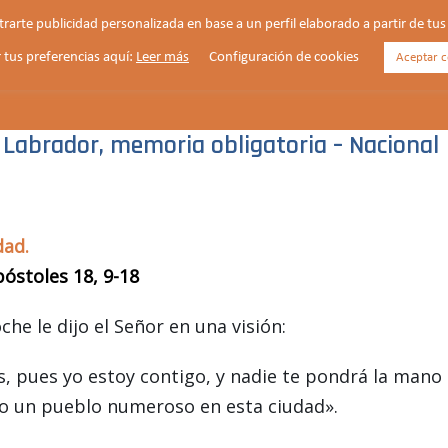
strarte publicidad personalizada en base a un perfil elaborado a partir de t
 tus preferencias aquí:
Leer más
Configuración de cookies
Aceptar c
HORARIOS
VIDA PARROQUIAL
NOTICIAS
, Labrador, memoria obligatoria – Nacional
dad.
póstoles 18, 9-18
he le dijo el Señor en una visión:
s, pues yo estoy contigo, y nadie te pondrá la mano
o un pueblo numeroso en esta ciudad».