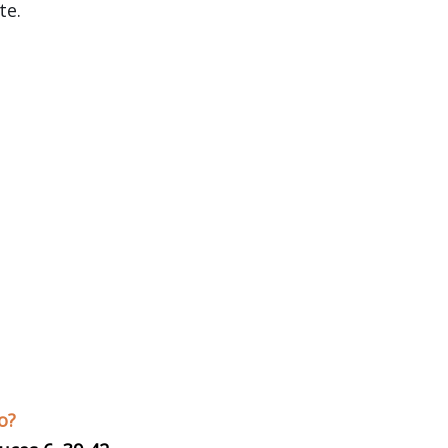
te.
o?