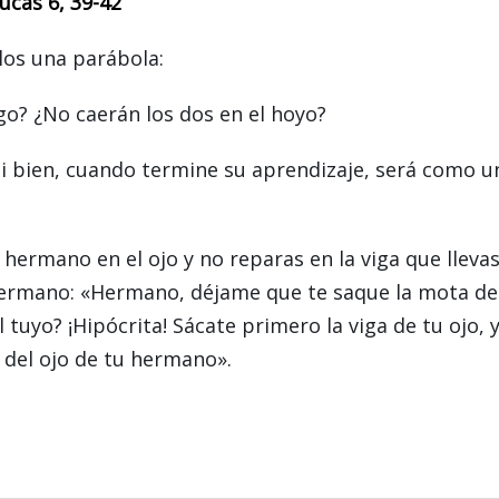
ucas 6, 39-42
ulos una parábola:
go? ¿No caerán los dos en el hoyo?
si bien, cuando termine su aprendizaje, será como u
u hermano en el ojo y no reparas en la viga que lleva
hermano: «Hermano, déjame que te saque la mota de
el tuyo? ¡Hipócrita! Sácate primero la viga de tu ojo, 
 del ojo de tu hermano».