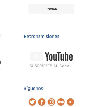
ENVIAR
Retransmisiones
n
s
l
y
Síguenos