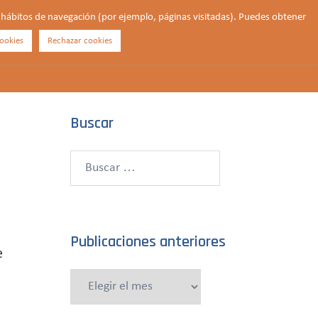
us hábitos de navegación (por ejemplo, páginas visitadas). Puedes obtener
ookies
Rechazar cookies
Buscar
¿QUIÉNES SOMOS?
CONTACTO
DONAR
Buscar
Buscar:
Publicaciones anteriores
e
Publicaciones
anteriores