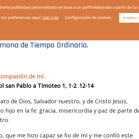
strarte publicidad personalizada en base a un perfil elaborado a partir de t
 tus preferencias aquí:
Leer más
Configuración de cookies
Aceptar c
HORARIOS
VIDA PARROQUIAL
NOTICIAS
semana de Tiempo Ordinario.
compasión de mí.
l san Pablo a Timoteo 1, 1-2. 12-14
to de Dios, Salvador nuestro, y de Cristo Jesús,
hijo en la fe: gracia, misericordia y paz de parte d
tro.
o, que me hizo capaz se fio de mí y me confió este