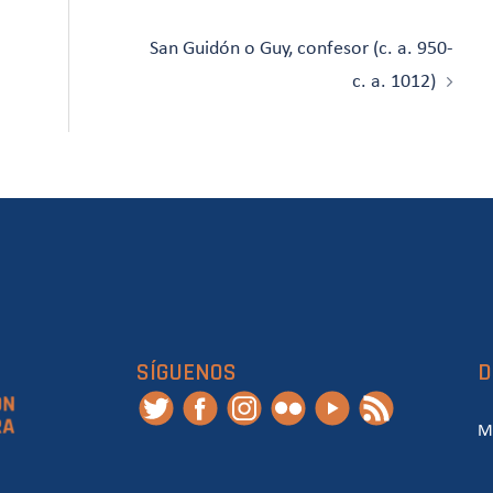
San Guidón o Guy, confesor (c. a. 950-
c. a. 1012)
SÍGUENOS
D
M