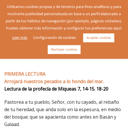
Saltar
Utilizamos cookies propias y de terceros para fines analíticos y para
al
mostrarte publicidad personalizada en base a un perfil elaborado a
Buscar
contenido
Alte
partir de tus hábitos de navegación (por ejemplo, páginas visitadas).
men
Puedes obtener más información y configurar tus preferencias aquí:
Leer más
Configuración de cookies
Aceptar cookies
07/03/2026 – Sábado de la 2ª
semana de Cuaresma.
Rechazar cookies
PRIMERA LECTURA
Arrojará nuestros pecados a lo hondo del mar.
Lectura de la profecía de Miqueas 7, 14-15. 18-20
Pastorea a tu pueblo, Señor, con tu cayado, al rebaño
de tu heredad, que anda solo en la espesura, en medio
del bosque; que se apacienta como antes en Basán y
Galaad.