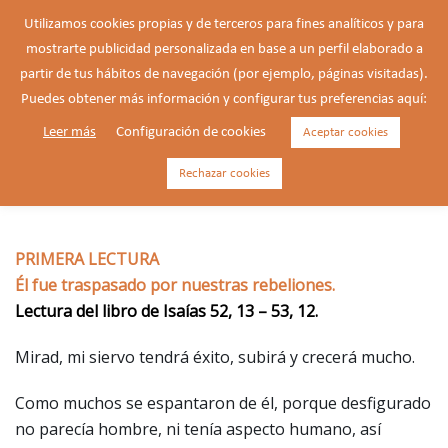
Saltar
Utilizamos cookies propias y de terceros para fines analíticos y para
al
mostrarte publicidad personalizada en base a un perfil elaborado a
Buscar
contenido
Alte
partir de tus hábitos de navegación (por ejemplo, páginas visitadas).
men
Puedes obtener más información y configurar tus preferencias aquí:
Leer más
Configuración de cookies
Aceptar cookies
03/04/2026 – Viernes Santo en
la Pasión del Señor.
Rechazar cookies
PRIMERA LECTURA
Él fue traspasado por nuestras rebeliones.
Lectura del libro de Isaías 52, 13 – 53, 12.
Mirad, mi siervo tendrá éxito, subirá y crecerá mucho.
Como muchos se espantaron de él, porque desfigurado
no parecía hombre, ni tenía aspecto humano, así