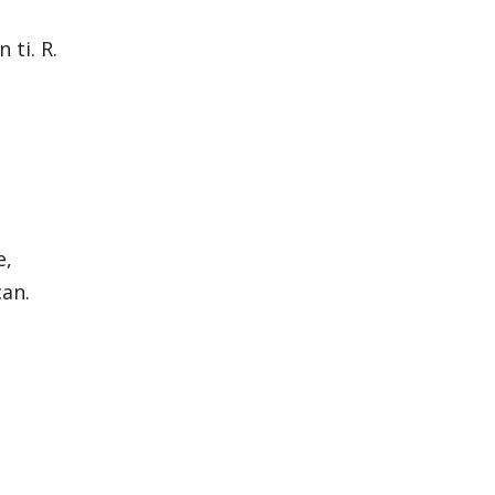
 ti. R.
e,
can.