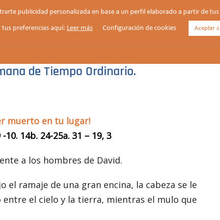
strarte publicidad personalizada en base a un perfil elaborado a partir de t
 tus preferencias aquí:
Leer más
Configuración de cookies
Aceptar c
HORARIOS
VIDA PARROQUIAL
NOTICIAS
mana de Tiempo Ordinario.
er muerto en tu lugar!
-10. 14b. 24-25a. 31 – 19, 3
rente a los hombres de David.
o el ramaje de una gran encina, la cabeza se le
ntre el cielo y la tierra, mientras el mulo que