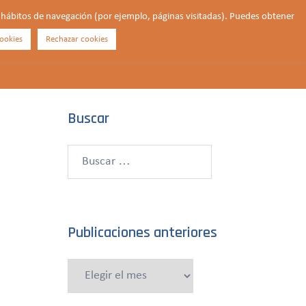
us hábitos de navegación (por ejemplo, páginas visitadas). Puedes obtener
ookies
Rechazar cookies
Buscar
¿QUIÉNES SOMOS?
CONTACTO
DONAR
Buscar
Buscar:
Publicaciones anteriores
Publicaciones
anteriores