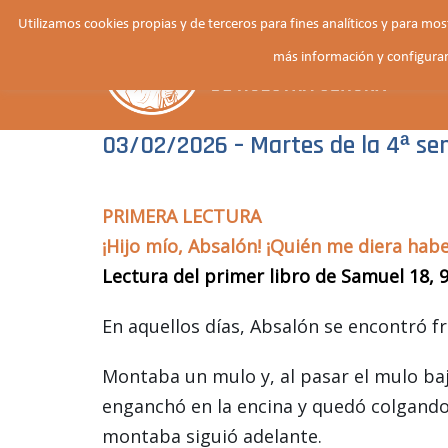
Saltar
Utilizamos cookies propias y de terceros para fines analíticos y para mo
al
más información y configurar
contenido
03/02/2026 – Martes de la 4ª se
PRIMERA LECTURA
¡Hijo mío, Absalón! ¡Quién me diera hab
Lectura del primer libro de Samuel 18, 9 
En aquellos días, Absalón se encontró f
Montaba un mulo y, al pasar el mulo baj
enganchó en la encina y quedó colgando e
montaba siguió adelante.